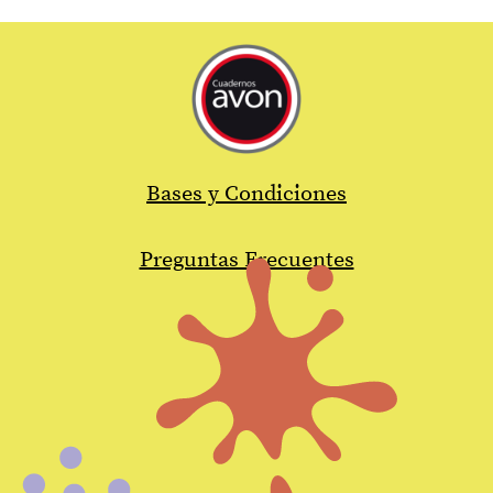
Bases y Condiciones
Preguntas Frecuentes