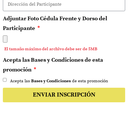
Adjuntar Foto Cédula Frente y Dorso del
Participante
El tamaño máximo del archivo debe ser de 5MB
Acepta las Bases y Condiciones de esta
promoción
Acepta las
Bases y Condiciones
de esta promoción
ENVIAR INSCRIPCIÓN