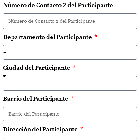
Número de Contacto 2 del Participante
Departamento del Participante
Ciudad del Participante
Barrio del Participante
Dirección del Participante