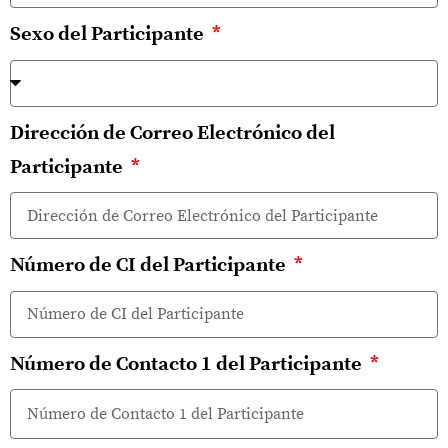
Sexo del Participante
Dirección de Correo Electrónico del
Participante
Número de CI del Participante
Número de Contacto 1 del Participante